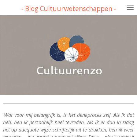
Ga
- Blog Cultuurwetenschappen -
direct
naar
de
hoofdinhoud
'Wat voor mij belangrijk is, is het denkproces zelf. Als ik dat
heb, ben ik persoonlijk heel tevreden. Als ik er dan in slaag
het op adequate wijze schriftelijk uit te drukken, ben ik weer
tevreden. – Nu vraagt u naar het effect. Dit is – als ik ironisch