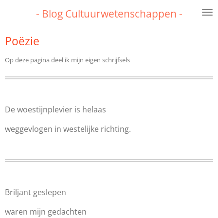
Ga
- Blog Cultuurwetenschappen -
direct
naar
Poëzie
de
hoofdinhoud
Op deze pagina deel ik mijn eigen schrijfsels
De woestijnplevier is helaas
weggevlogen in westelijke richting.
Briljant geslepen
waren mijn gedachten